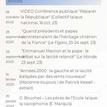
Articles
VIDEO Conférence publique "Réparer
18
la République" (Collectif laïque
octobre
2023
national, 16 oct. 23)
"Quand présidents et papes
23
s’entretenaient de l’héritage chrétien
septembre
2023
de la France" (
Le Figaro
, 23-24 sept. 23)
"Emmanuel Macron et le pape : le
23
débat sur la laïcité relancé" (
Le Monde
,
septembre
2023
23 sept. 23)
"Années 2000 : la gauche et la laïcité
19
balayées par des vents nouveaux"
février
(
Marianne toujours !
de Patrick Kessel -
2023
extrait)
29
G. Bouchet – Les pères de l’Ecole laïque :
janvier
la cacophonie (E. Marquis)
2023