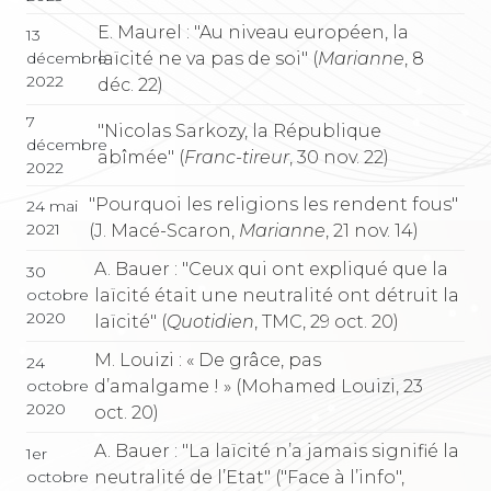
E. Maurel : "Au niveau européen, la
13
laïcité ne va pas de soi" (
Marianne
, 8
décembre
2022
déc. 22)
7
"Nicolas Sarkozy, la République
décembre
abîmée" (
Franc-tireur
, 30 nov. 22)
2022
"Pourquoi les religions les rendent fous"
24 mai
2021
(J. Macé-Scaron,
Marianne
, 21 nov. 14)
A. Bauer : "Ceux qui ont expliqué que la
30
laïcité était une neutralité ont détruit la
octobre
2020
laïcité" (
Quotidien
, TMC, 29 oct. 20)
M. Louizi : « De grâce, pas
24
d’amalgame ! » (Mohamed Louizi, 23
octobre
2020
oct. 20)
A. Bauer : "La laïcité n’a jamais signifié la
1er
neutralité de l’Etat" ("Face à l’info",
octobre