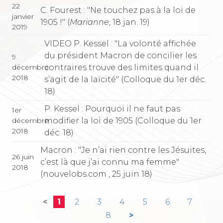
22
C. Fourest : "Ne touchez pas à la loi de
janvier
1905 !" (
Marianne
, 18 jan. 19)
2019
VIDEO P. Kessel : "La volonté affichée
du président Macron de concilier les
9
contraires trouve des limites quand il
décembre
2018
s’agit de la laïcité" (Colloque du 1er déc.
18)
P. Kessel : Pourquoi il ne faut pas
1er
modifier la loi de 1905 (Colloque du 1er
décembre
2018
déc. 18)
Macron : "Je n’ai rien contre les Jésuites,
26 juin
c’est là que j’ai connu ma femme"
2018
(nouvelobs.com , 25 juin 18)
<
1
2
3
4
5
6
7
8
>