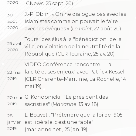
2020
CNews, 25 sept. 20)
J.-P. Obin : « On ne dialogue pas avec les
30
islamistes comme on pouvait le faire
août
2020
avec les évêques » (
Le Point
, 27 août 20)
Tours : des élus à la "bénédiction" de la
25 avril
ville, en violation de la neutralité de la
2020
République (CLR Touraine, 25 av. 20)
VIDEO Conférence-rencontre : "La
laïcité et ses enjeux" avec Patrick Kessel
22 mai
2019
(CLR Charente-Maritime, La Rochelle, 14
mai 19)
G. Konopnicki : "Le président des
20 mai
2019
sacristies" (
Marianne
, 13 av. 18)
L. Bouvet : "Prétendre que la loi de 1905
28
est libérale, c’est une fable"
janvier
2019
(marianne.net , 25 jan. 19)