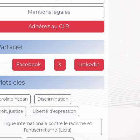
Mentions légales
Adhérez au CLR
artager
Facebook
X
Linkedin
ots clés
aroline Yadan
Discrimination
oit, justice
Liberté d’expression
Ligue internationale contre le racisme et
l’antisémitisme (Licra)