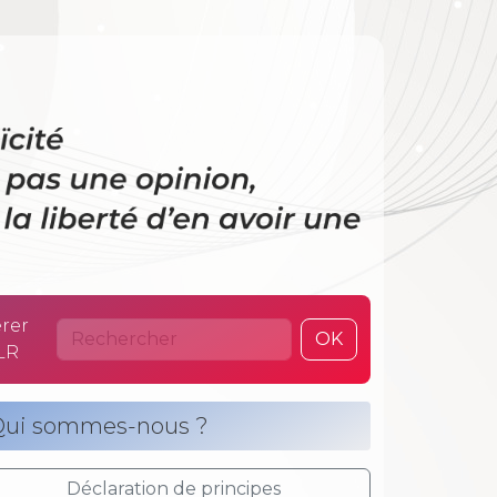
 La laïcité n’es
rer
OK
LR
ui sommes-nous ?
Déclaration de principes