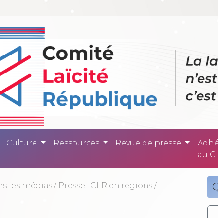
ité République -
Culture
Ressources
Revue de presse
Adhé
au C
ns les médias
/
Presse : CLR en régions
/
Q