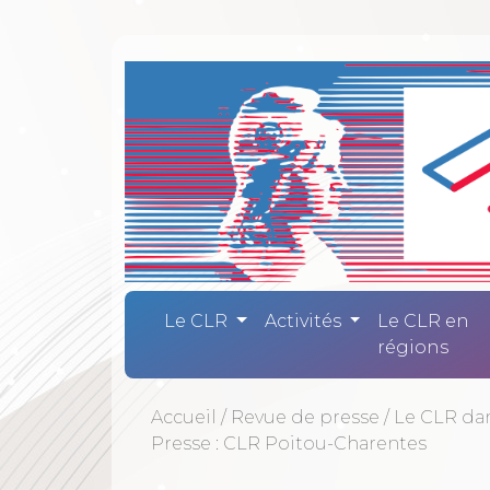
Comité Laïc
Le CLR
Activités
Le CLR en
régions
Accueil
/
Revue de presse
/
Le CLR da
Presse : CLR Poitou-Charentes