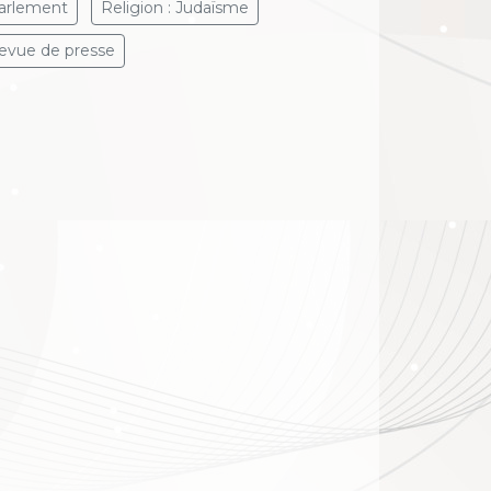
arlement
Religion : Judaïsme
evue de presse