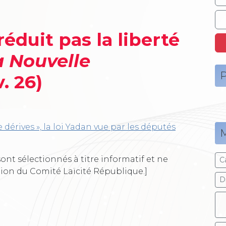
réduit pas la liberté
a Nouvelle
P
v. 26)
e dérives », la loi Yadan vue par les députés
M
ont sélectionnés à titre informatif et ne
C
tion du Comité Laïcité République.]
Dr