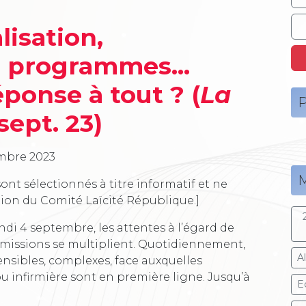
lisation,
s programmes...
réponse à tout ? (
La
P
 sept. 23)
mbre 2023
M
ont sélectionnés à titre informatif et ne
tion du Comité Laïcité République.]
lundi 4 septembre, les attentes à l’égard de
 missions se multiplient. Quotidiennement,
A
ensibles, complexes, face auxquelles
u infirmière sont en première ligne. Jusqu’à
E