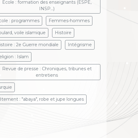
Ecole : formation des enseignants (ESPE,
INSP...)
cole : programmes
Femmes-hommes
oulard, voile islamique
Histoire
istoire : 2e Guerre mondiale
Intégrisme
eligion : Islam
Revue de presse : Chroniques, tribunes et
entretiens
urquie
êtement : "abaya", robe et jupe longues