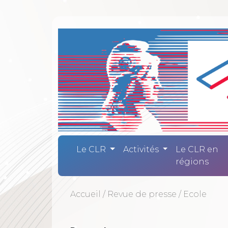
Comité Laïc
Le CLR
Activités
Le CLR en
régions
Accueil
/
Revue de presse
/
Ecole