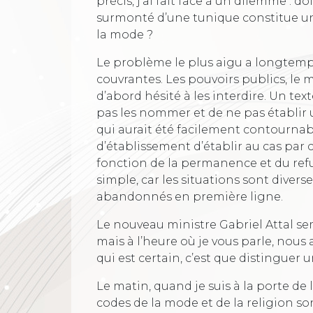
précis, j’ai fait face à un dilemme : d
surmonté d’une tunique constitue un
la mode ?
Le problème le plus aigu a longtemp
couvrantes. Les pouvoirs publics, le 
d’abord hésité à les interdire. Un tex
pas les nommer et de ne pas établir
qui aurait été facilement contournable
d’établissement d’établir au cas par c
fonction de la permanence et du refus 
simple, car les situations sont diver
abandonnés en première ligne.
Le nouveau ministre Gabriel Attal sem
mais à l’heure où je vous parle, nou
qui est certain, c’est que distinguer 
Le matin, quand je suis à la porte de l
codes de la mode et de la religion so