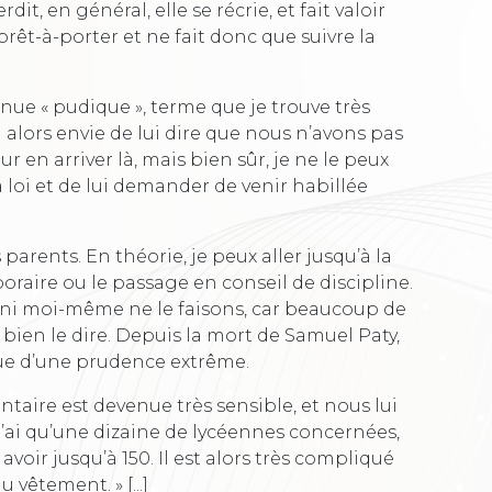
erdit, en général, elle se récrie, et fait valoir
prêt-à-porter et ne fait donc que suivre la
tenue « pudique », terme que je trouve très
ai alors envie de lui dire que nous n’avons pas
en arriver là, mais bien sûr, je ne le peux
a loi et de lui demander de venir habillée
s parents. En théorie, je peux aller jusqu’à la
poraire ou le passage en conseil de discipline.
ni moi-même ne le faisons, car beaucoup de
t bien le dire. Depuis la mort de Samuel Paty,
e d’une prudence extrême.
ntaire est devenue très sensible, et nous lui
ai qu’une dizaine de lycéennes concernées,
 avoir jusqu’à 150. Il est alors très compliqué
vêtement. » [...]