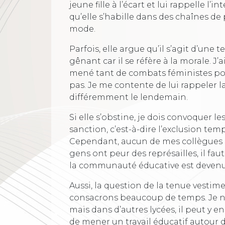
jeune fille à l’écart et lui rappelle l’int
qu’elle s’habille dans des chaînes de 
mode.
Parfois, elle argue qu’il s’agit d’une 
gênant car il se réfère à la morale. J’
mené tant de combats féministes pour 
pas. Je me contente de lui rappeler l
différemment le lendemain.
Si elle s’obstine, je dois convoquer le
sanction, c’est-à-dire l’exclusion tem
Cependant, aucun de mes collègues 
gens ont peur des représailles, il fau
la communauté éducative est devenu
Aussi, la question de la tenue vestime
consacrons beaucoup de temps. Je n’
mais dans d’autres lycées, il peut y en
de mener un travail éducatif autour du 