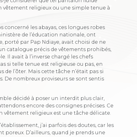
ois-je considérer que tel pantalon fluide
 vêtement religieux ou une simple tenue à
s concerné les abayas, ces longues robes
ministère de l’éducation nationale, ont
te, porté par Pap Ndiaye, avait choisi de ne
 un catalogue précis de vêtements prohibés,
. Il avait à l’inverse chargé les chefs
as si telle tenue est religieuse ou pas, en
de l’ôter. Mais cette tâche n’était pas si
ses. De nombreux proviseurs se sont sentis
ble décidé à poser un interdit plus clair,
s attendons encore des consignes précises. Ce
un vêtement religieux est une tâche délicate.
’établissement, j’ai parfois des doutes, car les
nt poreux. D’ailleurs, quand je prends une