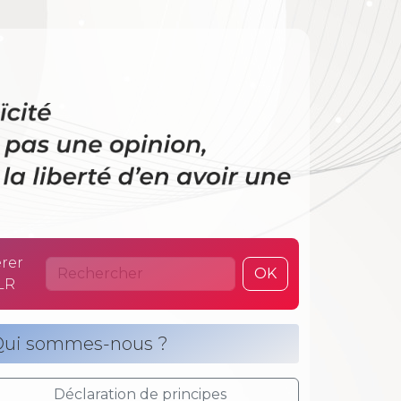
 La laïcité n’es
rer
OK
LR
ui sommes-nous ?
Déclaration de principes