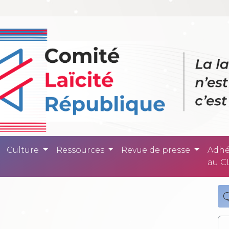
ité République -
Culture
Ressources
Revue de presse
Adhé
au C
Q