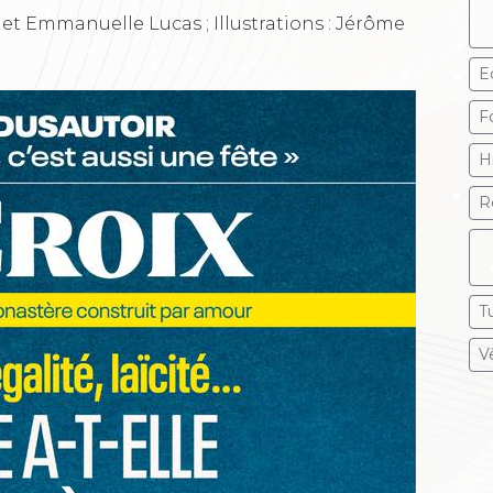
 et Emmanuelle Lucas ; Illustrations : Jérôme
E
F
H
R
T
V