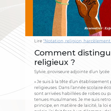
Lire
"Notation, religion, harcèlement..
Comment distingu
religieux ?
Sylvie, proviseure adjointe d’un lycée
« Je suis à la tête d’un établissemen
religieuses. Dans l’année scolaire éc
sont arrivées habillées de robes ou
tenues musulmanes. Je me suis retro
principe, en matière de laïcité, la loi e