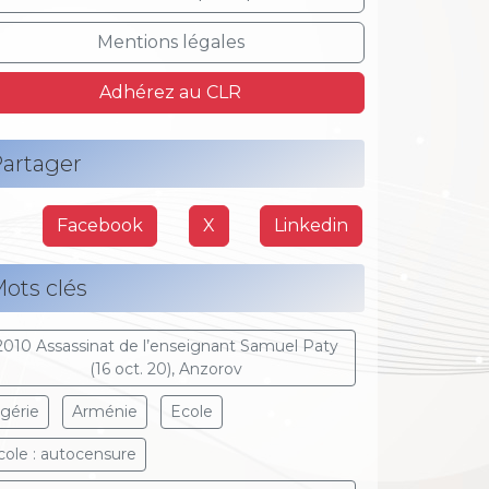
Mentions légales
Adhérez au CLR
artager
Facebook
X
Linkedin
ots clés
2010 Assassinat de l’enseignant Samuel Paty
(16 oct. 20), Anzorov
lgérie
Arménie
Ecole
cole : autocensure