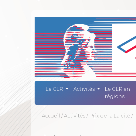
Comité Laïc
Le CLR
Activités
Le CLR en
régions
Accueil
/
Activités
/
Prix de la Laïcité
/