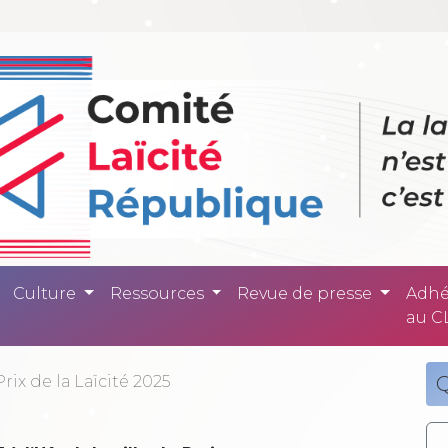
ité République -
Culture
Ressources
Revue de presse
Adhé
au C
Prix de la Laïcité 2025
Q