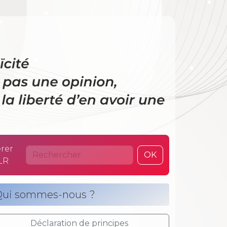
 La laïcité n’es
rer
OK
LR
ui sommes-nous ?
Déclaration de principes