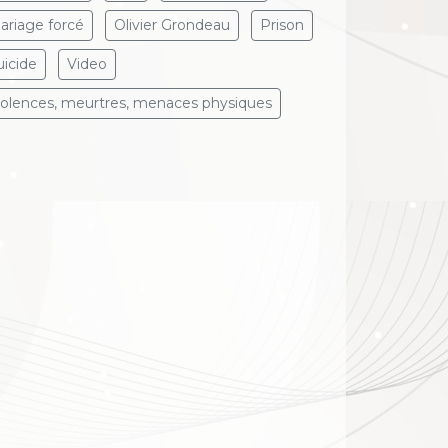
ariage forcé
Olivier Grondeau
Prison
uicide
Video
iolences, meurtres, menaces physiques