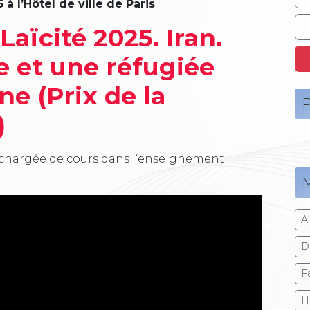
à l’Hôtel de ville de Paris
Laïcité 2025. Iran.
 et une réfugiée
ne (Prix de la
P
)
 chargée de cours dans l’enseignement
M
A
Dr
F
H