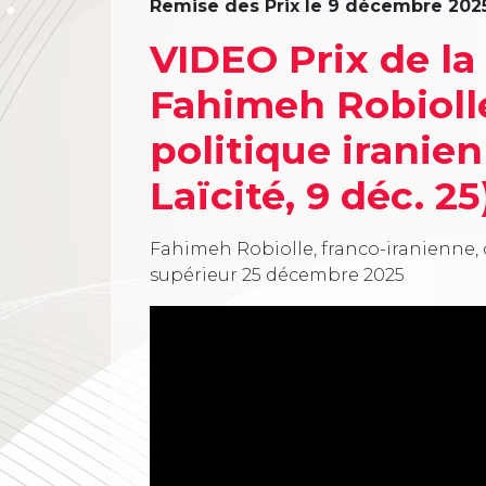
Remise des Prix le 9 décembre 2025 
VIDEO Prix de la 
Fahimeh Robiolle
politique iranien
Laïcité, 9 déc. 25
Fahimeh Robiolle, franco-iranienne,
supérieur
25 décembre 2025