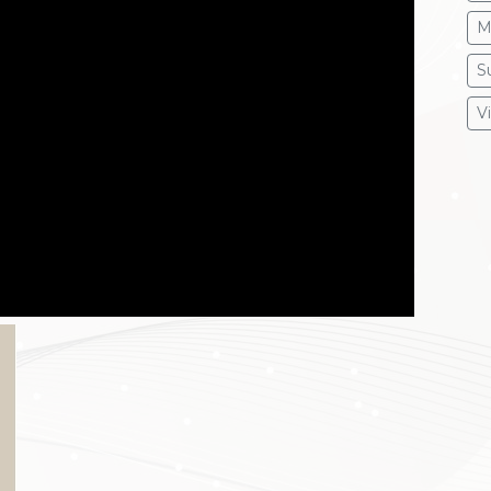
M
S
V