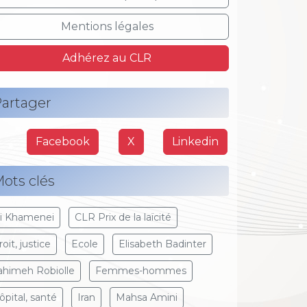
Mentions légales
Adhérez au CLR
artager
Facebook
X
Linkedin
ots clés
li Khamenei
CLR Prix de la laïcité
oit, justice
Ecole
Elisabeth Badinter
ahimeh Robiolle
Femmes-hommes
ôpital, santé
Iran
Mahsa Amini