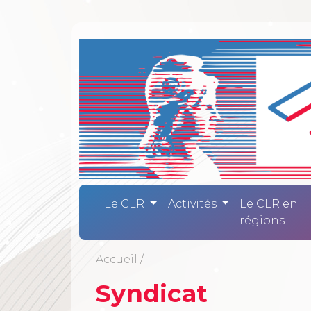
Comité Laïc
Le CLR
Activités
Le CLR en
régions
Accueil
/
Syndicat