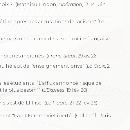
hoix ?" (Mathieu Lindon,
Libération
, 13-14 juin
tère après des accusations de racisme" (
Le
ne passion au cœur de la sociabilité française"
Indignes indignés" (
Franc-tireur
, 29 av. 26)
u héraut de l’enseignement privé" (
La Croix
, 2
les étudiants : "L’afflux annoncé risque de
le plus besoin"" (
L’Express
, 19 fév. 26)
s’est dé-LFI-isé" (
Le Figaro
, 21-22 fév. 26)
ment "Iran #FemmeVieLiberté" (Collectif, Paris,