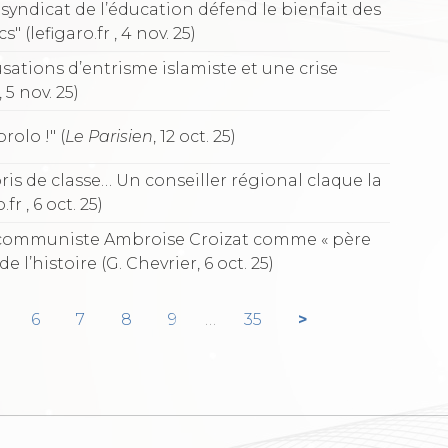
syndicat de l’éducation défend le bienfait des
 (lefigaro.fr , 4 nov. 25)
cusations d’entrisme islamiste et une crise
, 5 nov. 25)
rolo !" (
Le Parisien
, 12 oct. 25)
is de classe… Un conseiller régional claque la
r , 6 oct. 25)
 communiste Ambroise Croizat comme « père
e l’histoire (G. Chevrier, 6 oct. 25)
6
7
8
9
…
35
>