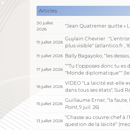
Articles
30 juillet
"Jean Quatremer quitte « Lib
2026
Guylain Chevrier : "L’entri
19 juillet 2026
plus visible" (atlantico.fr , 16
Bally Bagayoko, "les dessou
19 juillet 2026
""Tu t’opposes donc tu es de
17 juillet 2026
"Monde diplomatique"" (lexpre
VIDEO "La laïcité est-elle 
16 juillet 2026
dans tous ses états", Sud Ra
Guillaume Erner, "la faute,
15 juillet 2026
Point
, 9 juil. 26)
"Chasse au couvre-chef à l’h
13 juillet 2026
question de la laïcité" (medi