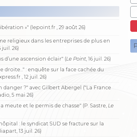
ération »" (lepoint.fr , 29 août 26)
sme religieux dans les entreprises de plus en
P
 juil. 26)
s d’une ascension éclair" (
Le Point
, 16 juil. 26)
 droite..." : enquête sur la face cachée du
ss.fr , 12 juil. 26)
en danger ?" avec Gilbert Abergel ("La France
dio, 5 mai 26)
 la meute et le permis de chasse" (P. Sastre,
Le
ôpital : le syndicat SUD se fracture sur la
apart, 13 juil. 26)