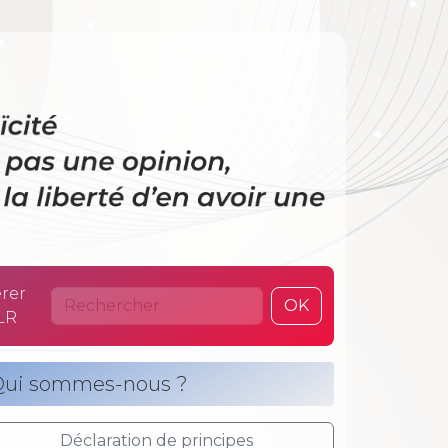
 La laïcité n’es
rer
OK
LR
ui sommes-nous ?
Déclaration de principes