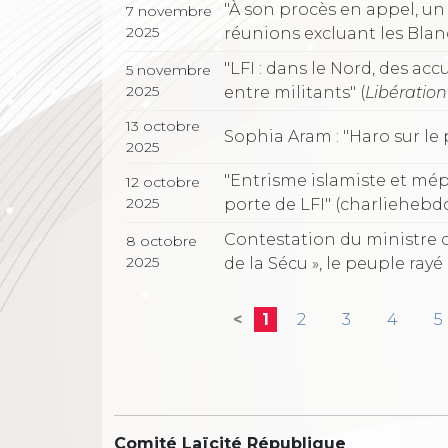
"À son procès en appel, un 
7 novembre
2025
réunions excluant les Blancs"
"LFI : dans le Nord, des ac
5 novembre
2025
entre militants" (
Libération
13 octobre
Sophia Aram : "Haro sur le p
2025
"Entrisme islamiste et mépr
12 octobre
2025
porte de LFI" (charliehebdo.f
Contestation du ministre
8 octobre
2025
de la Sécu », le peuple rayé d
<
1
2
3
4
5
Comité Laïcité République