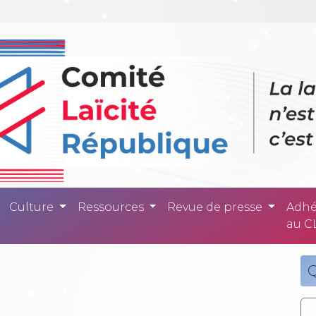
ité République -
Culture
Ressources
Revue de presse
Adhé
au C
Q