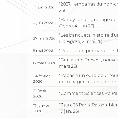
"2027, l’embarras du non-c
14 juin 2026
26)
"Bondy : un engrenage délé
4 juin 2026
Figaro
, 4 juin 26)
"Les banquets, histoire d’u
27 mai 2026
(
Le Figaro
, 21 mai 26)
"Révolution permanente : 
5 mai 2026
"Guillaume Prévost, nouvea
8 mars 2026
mars 26)
"Repas à un euro pour tous 
24 février
2026
décourager ceux qui en ont 
21 février
"Comment Sciences Po Paris 
2026
17 jan. 26 Paris. Rassemble
17 janvier
2026
17 jan. 26)