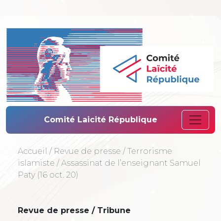
Comité Laïcité 
Comité Laicité République
Accueil
/
Revue de presse
/
Terrorisme
islamiste
/
Assassinat de l’enseignant Samuel
Paty (16 oct. 20)
Revue de presse / Tribune