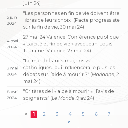
juin 24)
"Les personnes en fin de vie doivent être
5 juin
libres de leurs choix" (Pacte progressiste
2024
sur la fin de vie, 30 mai 24)
27 mai 24 Valence. Conférence publique
4 mai
« Laïcité et fin de vie » avec Jean-Louis
2024
Touraine (Valence, 27 mai 24)
"Le match francs-maçons vs
catholiques : qui influencera le plus les
3 mai
2024
débats sur l’aide à mourir ?" (
Marianne
, 2
mai 24)
"Critères de l’« aide à mourir » : l’avis de
8 avril
2024
soignants" (
Le Monde
, 9 av. 24)
<
1
2
3
4
5
6
7
>