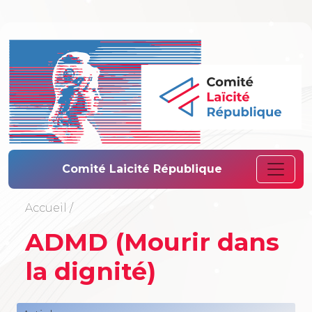
Comité Laïcité 
Comité Laicité République
Accueil
/
ADMD (Mourir dans
la dignité)