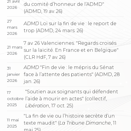
21 avril
du comité d’honneur de l’ADMD"
2026
(ADMD, 19 av. 26)
27
ADMD
Loi sur la fin de vie : le report de
mars
trop (ADMD, 24 mars. 26)
2026
7 av. 26 Valenciennes. "Regards croisés
21 mars
sur la laïcité. En France et en Belgique"
2026
(CLR HdF, 7 av. 26)
ADMD
"Fin de vie : le mépris du Sénat
31
face à l’attente des patients" (ADMD, 28
janvier
2026
jan. 26)
"Soutien aux soignants qui défendent
17
l’aide à mourir en actes" (collectif,
octobre
2025
Libération
, 17 oct. 25)
"La fin de vie ou l’histoire secrète d’un
11 mai
texte maudit" (
La Tribune Dimanche
, 11
2025
mai 25)