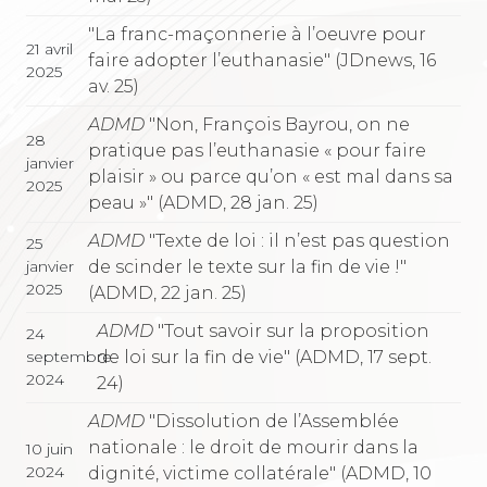
"La franc-maçonnerie à l’oeuvre pour
21 avril
faire adopter l’euthanasie" (JDnews, 16
2025
av. 25)
ADMD
"Non, François Bayrou, on ne
28
pratique pas l’euthanasie « pour faire
janvier
plaisir » ou parce qu’on « est mal dans sa
2025
peau »" (ADMD, 28 jan. 25)
ADMD
"Texte de loi : il n’est pas question
25
de scinder le texte sur la fin de vie !"
janvier
2025
(ADMD, 22 jan. 25)
ADMD
"Tout savoir sur la proposition
24
de loi sur la fin de vie" (ADMD, 17 sept.
septembre
2024
24)
ADMD
"Dissolution de l’Assemblée
nationale : le droit de mourir dans la
10 juin
2024
dignité, victime collatérale" (ADMD, 10