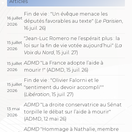
Articles
Fin de vie : "Un évêque menace les
16 juillet
députés favorables au texte" (
Le Parisien
,
2026
16 juil. 26)
"Jean-Luc Romero ne l’espérait plus : la
15 juillet
loi sur la fin de vie votée aujourd’hui" (
La
2026
Voix du Nord
, 15 juil. 27)
ADMD
"La France adopte l’aide à
15 juillet
2026
mourir !" (ADMD, 15 juil. 26)
Fin de vie : "Olivier Falorni et le
15 juillet
"sentiment du devoir accompli""
2026
(
Libération
, 15 juil. 27)
ADMD
"La droite conservatrice au Sénat
13 mai
torpille le débat sur l’aide à mourir"
2026
(ADMD, 12 mai 26)
ADMD
"Hommage à Nathalie, membre