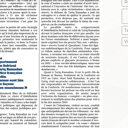
R
T
V