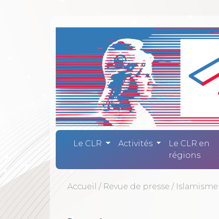
Comité Laïc
Le CLR
Activités
Le CLR en
régions
Accueil
/
Revue de presse
/
Islamisme