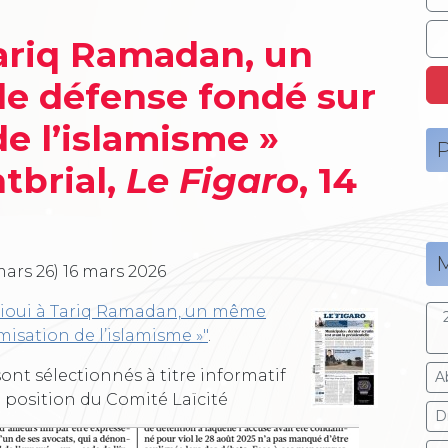
Tariq Ramadan, un
e défense fondé sur
de l’islamisme »
P
tbrial,
Le Figaro
, 14
M
mars 26)
16 mars 2026
efrioui à Tariq Ramadan, un même
misation de l’islamisme »"
.
ont sélectionnés à titre informatif
A
a position du Comité Laïcité
Dr