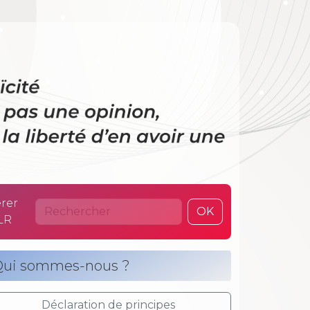
 La laïcité n’es
rer
OK
LR
ui sommes-nous ?
Déclaration de principes