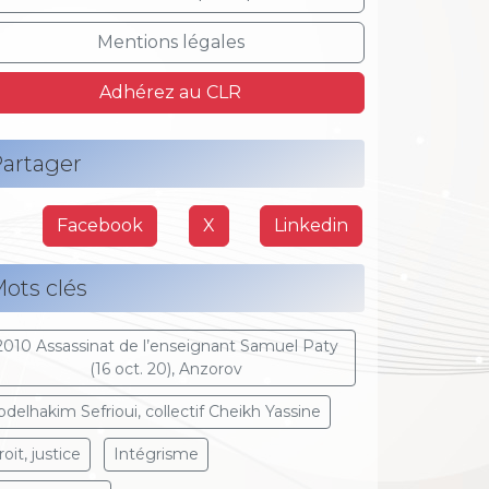
Mentions légales
Adhérez au CLR
artager
Facebook
X
Linkedin
ots clés
2010 Assassinat de l’enseignant Samuel Paty
(16 oct. 20), Anzorov
bdelhakim Sefrioui, collectif Cheikh Yassine
oit, justice
Intégrisme