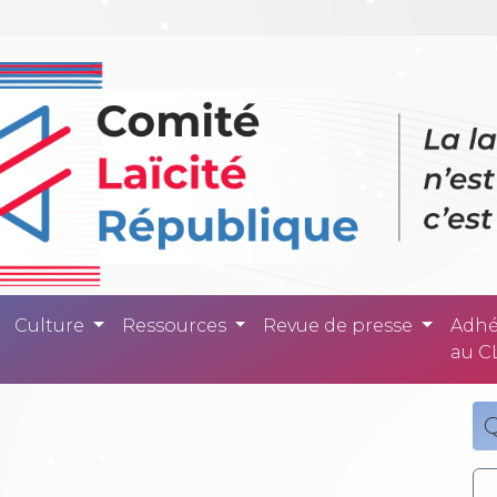
ité République -
Culture
Ressources
Revue de presse
Adhé
au C
Q